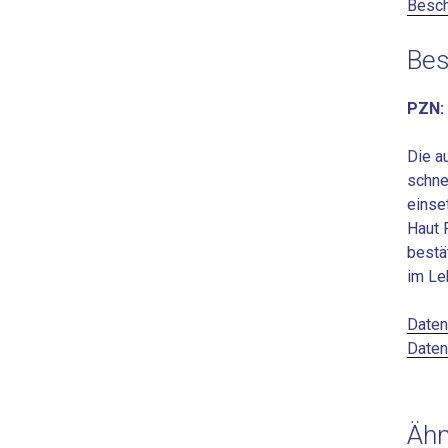
Besch
Bes
PZN:
Die a
schne
einse
Haut 
bestä
im Le
Daten
Daten
Ähn