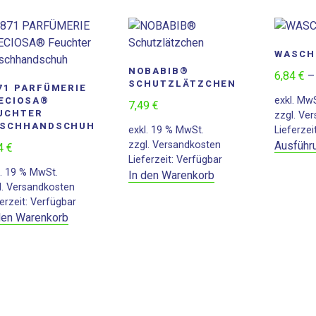
WASCH
NOBABIB®
6,84
€
SCHUTZLÄTZCHEN
71 PARFÜMERIE
exkl. Mw
ECIOSA®
7,49
€
UCHTER
zzgl.
Ver
SCHHANDSCHUH
exkl. 19 % MwSt.
Lieferzei
zzgl.
Versandkosten
Ausführ
54
€
Lieferzeit:
Verfügbar
l. 19 % MwSt.
In den Warenkorb
l.
Versandkosten
erzeit:
Verfügbar
den Warenkorb