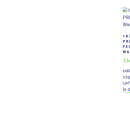
18
PR
FE
WA
7,
exk
zzg
Lief
In 