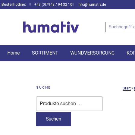
Bestellhotline:
+49 (0)7943 / 94 32 10
info@humativ.de
Home
SORTIMENT
WUNDVERSORGUNG
KÖ
SUCHE
Start
/
Suchen