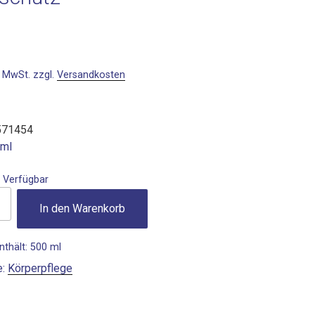
% MwSt.
zzgl.
Versandkosten
571454
0ml
:
Verfügbar
In den Warenkorb
nthält: 500
ml
e:
Körperpflege